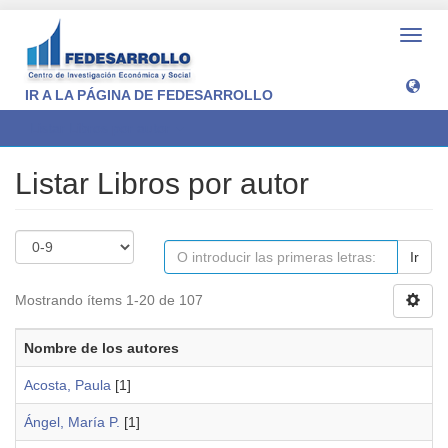
Camb
naveg
IR A LA PÁGINA DE FEDESARROLLO
Listar Libros por autor
Listar Libros por autor
Ir
Mostrando ítems 1-20 de 107
Nombre de los autores
Acosta, Paula
[1]
Ángel, María P.
[1]