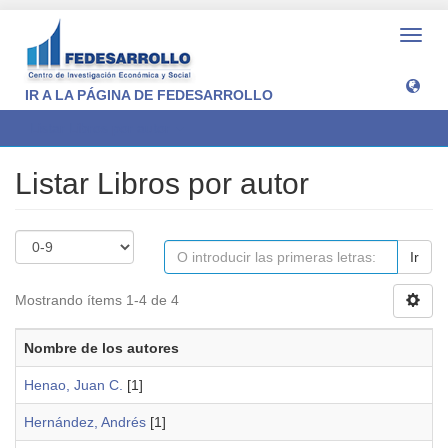
Camb
naveg
IR A LA PÁGINA DE FEDESARROLLO
Listar Libros por autor
Listar Libros por autor
Ir
Mostrando ítems 1-4 de 4
Nombre de los autores
Henao, Juan C.
[1]
Hernández, Andrés
[1]