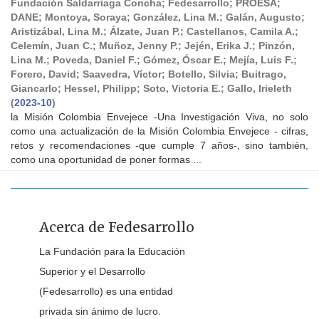
Fundación Saldarriaga Concha
;
Fedesarrollo
;
PROESA
;
DANE
;
Montoya, Soraya
;
González, Lina M.
;
Galán, Augusto
;
Aristizábal, Lina M.
;
Álzate, Juan P.
;
Castellanos, Camila A.
;
Celemín, Juan C.
;
Muñoz, Jenny P.
;
Jején, Erika J.
;
Pinzón,
Lina M.
;
Poveda, Daniel F.
;
Gómez, Óscar E.
;
Mejía, Luis F.
;
Forero, David
;
Saavedra, Víctor
;
Botello, Silvia
;
Buitrago,
Giancarlo
;
Hessel, Philipp
;
Soto, Victoria E.
;
Gallo, Irieleth
(
2023-10
)
la Misión Colombia Envejece -Una Investigación Viva, no solo
como una actualización de la Misión Colombia Envejece - cifras,
retos y recomendaciones -que cumple 7 años-, sino también,
como una oportunidad de poner formas ...
Acerca de Fedesarrollo
La Fundación para la Educación
Superior y el Desarrollo
(Fedesarrollo) es una entidad
privada sin ánimo de lucro.