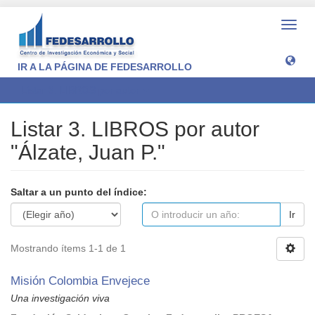
Camb
naveg
IR A LA PÁGINA DE FEDESARROLLO
Listar 3. LIBROS por autor
Listar 3. LIBROS por autor
"Álzate, Juan P."
Saltar a un punto del índice:
Ir
Mostrando ítems 1-1 de 1
Misión Colombia Envejece
Una investigación viva