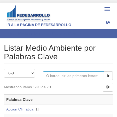
Camb
naveg
IR A LA PÁGINA DE FEDESARROLLO
Listar Medio Ambiente por Palabras Clave
Listar Medio Ambiente por
Palabras Clave
Ir
Mostrando ítems 1-20 de 79
Palabras Clave
Acción Climática
[1]