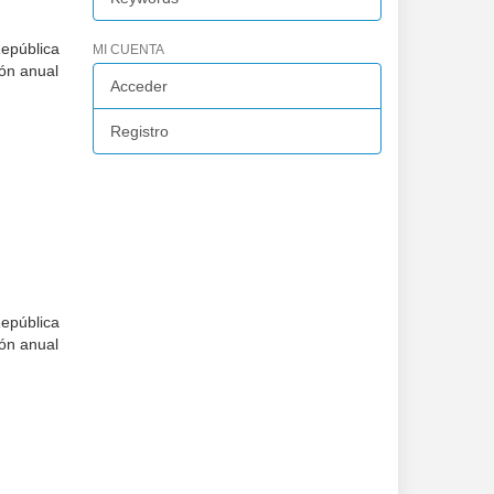
República
MI CUENTA
ión anual
Acceder
Registro
República
ión anual