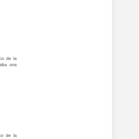
co de la
paba una
co de la