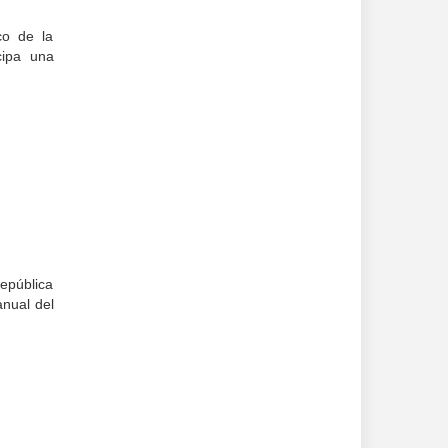
co de la
cipa una
República
anual del