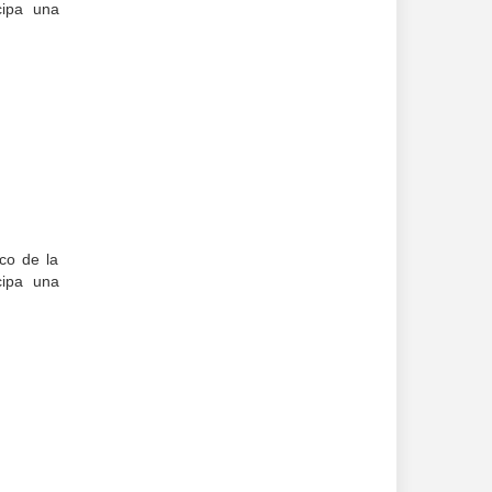
cipa una
co de la
cipa una