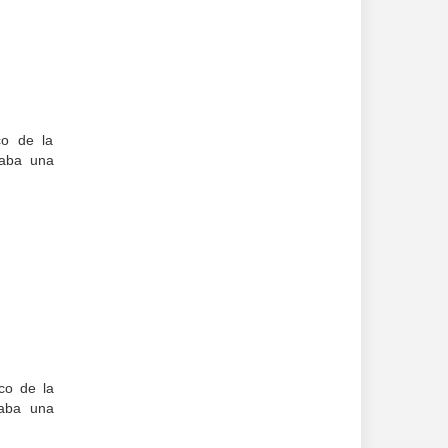
co de la
paba una
co de la
paba una