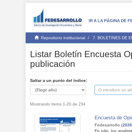
IR A LA PÁGINA DE
Repositorio institucional
7. BOLETINES DE 
Listar Boletín Encuesta O
publicación
Saltar a un punto del índice:
Mostrando ítems 1-20 de 234
Encuesta de Opin
Fedesarrollo
(
2026
En julio, los anali