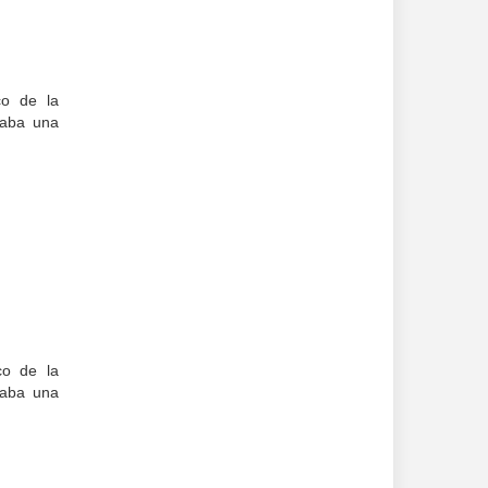
co de la
paba una
co de la
paba una