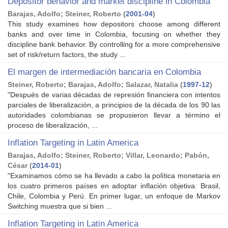
Depositor behavior and market discipline in Colombia
Barajas, Adolfo
;
Steiner, Roberto
(
2001-04
)
This study examines how depositors choose among different
banks and over time in Colombia, focusing on whether they
discipline bank behavior. By controlling for a more comprehensive
set of risk/return factors, the study ...
El margen de intermediación bancaria en Colombia
Steiner, Roberto
;
Barajas, Adolfo
;
Salazar, Natalia
(
1997-12
)
"Después de varias décadas de represión financiera con intentos
parciales de liberalización, a principios de la década de los 90 las
autoridades colombianas se propusieron llevar a término el
proceso de liberalización, ...
Inflation Targeting in Latin America
Barajas, Adolfo
;
Steiner, Roberto
;
Villar, Leonardo
;
Pabón,
César
(
2014-01
)
"Examinamos cómo se ha llevado a cabo la política monetaria en
los cuatro primeros países en adoptar inflación objetiva: Brasil,
Chile, Colombia y Perú. En primer lugar, un enfoque de Markov
Switching muestra que si bien ...
Inflation Targeting in Latin America