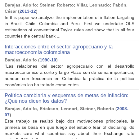
Barajas, Adolfo
;
Steiner, Roberto
;
Villar, Leonardo
;
Pabón,
César
(
2013-12
)
In this paper we analyze the implementation of inflation targeting
in Brazil, Chile, Colombia and Peru. First we undertake OLS
estimations of conventional Taylor rules and show that in all four
countries the central bank ...
Interacciones entre el sector agropecuario y la
macroeconomía colombiana
Barajas, Adolfo
(
1990-10
)
"Las relaciones del sector agropecuario con el desarrollo
macroeconómico a corto y largo Plazo son de suma importancia,
aunque con frecuencia en Colombia la práctica de la política
económica los ha tratado como entes ...
Política cambiaria y esquemas de metas de inflación:
¿Qué nos dicen los datos?
Barajas, Adolfo
;
Erickson, Lennart
;
Steiner, Roberto
(
2008-
07
)
Este trabajo se realizó bajo dos motivaciones principales, la
primera se basa en que luego del estudio fear of declaring: do
markets care what countries say about their Exchange rate