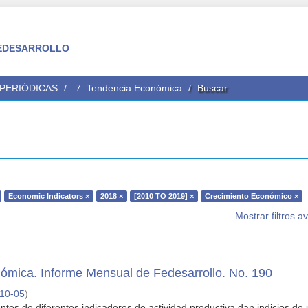
 FEDESARROLLO
 PERIÓDICAS
7. Tendencia Económica
Buscar
Economic Indicators ×
2018 ×
[2010 TO 2019] ×
Crecimiento Económico ×
Mostrar filtros 
ómica. Informe Mensual de Fedesarrollo. No. 190
10-05
)
entes de diferentes indicadores de actividad productiva dan indicios de