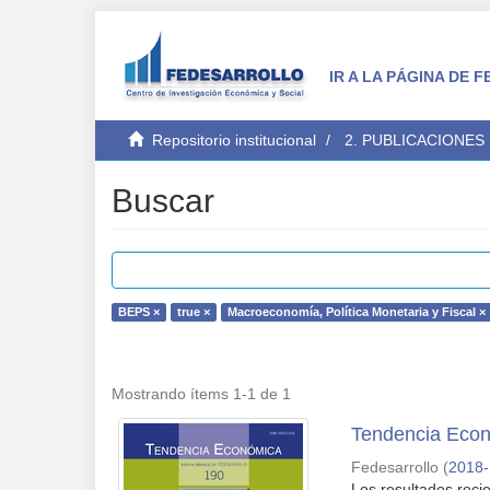
IR A LA PÁGINA DE
Repositorio institucional
2. PUBLICACIONES
Buscar
BEPS ×
true ×
Macroeconomía, Política Monetaria y Fiscal ×
Mostrando ítems 1-1 de 1
Tendencia Econ
Fedesarrollo
(
2018-
Los resultados reci