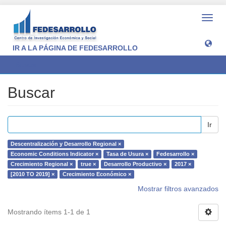
Camb
naveg
IR A LA PÁGINA DE FEDESARROLLO
Buscar
Buscar
Ir
Descentralización y Desarrollo Regional ×
Economic Conditions Indicator ×
Tasa de Usura ×
Fedesarrollo ×
Crecimiento Regional ×
true ×
Desarrollo Productivo ×
2017 ×
[2010 TO 2019] ×
Crecimiento Económico ×
Mostrar filtros avanzados
Mostrando ítems 1-1 de 1