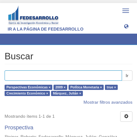
Camb
naveg
IR A LA PÁGINA DE FEDESARROLLO
Buscar
Buscar
Ir
Perspectivas Económicas ×
2009 ×
Política Monetaria ×
true ×
Crecimiento Económico ×
Márquez, Julián ×
Mostrar filtros avanzados
Mostrando ítems 1-1 de 1
Prospectiva
Steiner, Roberto
;
Fedesarrollo
;
Márquez, Julián
;
González,