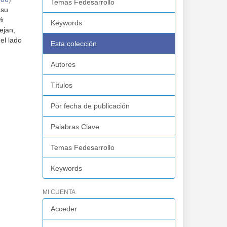
Temas Fedesarrollo
 su
%
Keywords
ejan,
el lado
Esta colección
Autores
Títulos
Por fecha de publicación
Palabras Clave
Temas Fedesarrollo
Keywords
MI CUENTA
Acceder