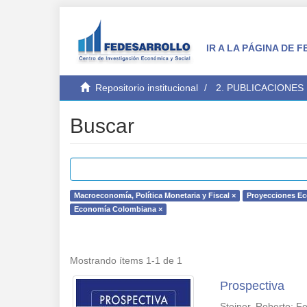
IR A LA PÁGINA DE
Repositorio institucional
2. PUBLICACIONES
Buscar
Macroeconomía, Política Monetaria y Fiscal ×
Proyecciones E
Economía Colombiana ×
Mostrando ítems 1-1 de 1
Prospectiva
Steiner, Roberto
;
Fe