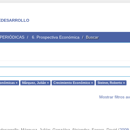
 FEDESARROLLO
 PERIÓDICAS
6. Prospectiva Económica
Buscar
conómicas ×
Márquez, Julián ×
Crecimiento Económico ×
Steiner, Roberto ×
Mostrar filtros 
desarrollo
;
Márquez, Julián
;
González, Alejandra
;
Forero, David
(
2009