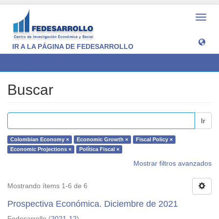
Camb
naveg
IR A LA PÁGINA DE FEDESARROLLO
Buscar
Buscar
Ir
Colombian Economy ×
Economic Growth ×
Fiscal Policy ×
Economic Projections ×
Política Fiscal ×
Mostrar filtros avanzados
Mostrando ítems 1-6 de 6
Prospectiva Económica. Diciembre de 2021
Fedesarrollo
(
2021-12
)