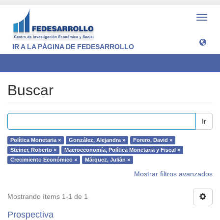
Camb
naveg
IR A LA PÁGINA DE FEDESARROLLO
Buscar
Buscar
Ir
Política Monetaria ×
González, Alejandra ×
Forero, David ×
Steiner, Roberto ×
Macroeconomía, Política Monetaria y Fiscal ×
Crecimiento Económico ×
Márquez, Julián ×
Mostrar filtros avanzados
Mostrando ítems 1-1 de 1
Prospectiva