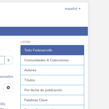
español
LISTAR
Todo Fedesarrollo
Ir
Comunidades & Colecciones
Autores
avanzados
Títulos
Por fecha de publicación
Palabras Clave
-06
)
 su