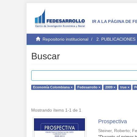
IR A LA PÁGINA DE
Repositorio institucional
2. PUBLICACIONES
Buscar
Economía Colombiana ×
Fedesarrollo ×
2009 ×
true ×
P
Mostrando ítems 1-1 de 1
Prospectiva
Steiner, Roberto
;
Fe
"Durante el primer 