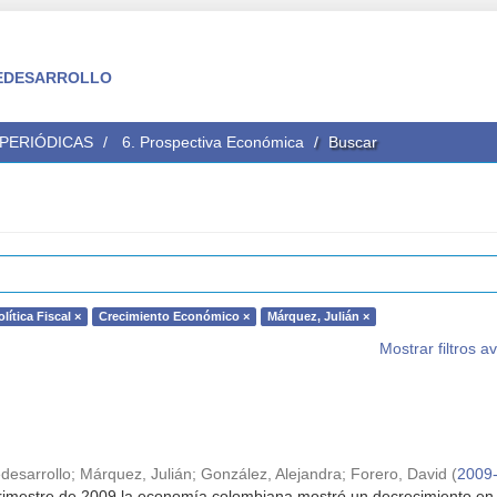
 FEDESARROLLO
 PERIÓDICAS
6. Prospectiva Económica
Buscar
olítica Fiscal ×
Crecimiento Económico ×
Márquez, Julián ×
Mostrar filtros 
desarrollo
;
Márquez, Julián
;
González, Alejandra
;
Forero, David
(
2009
trimestre de 2009 la economía colombiana mostró un decrecimiento en