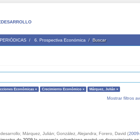
 FEDESARROLLO
 PERIÓDICAS
6. Prospectiva Económica
Buscar
cciones Económicas ×
Crecimiento Económico ×
Márquez, Julián ×
Mostrar filtros 
desarrollo
;
Márquez, Julián
;
González, Alejandra
;
Forero, David
(
2009
trimestre de 2009 la economía colombiana mostró un decrecimiento en