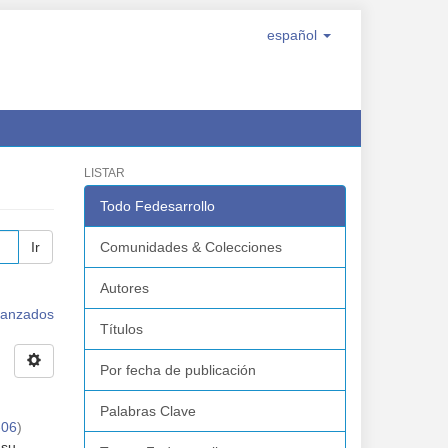
español
LISTAR
Todo Fedesarrollo
Ir
Comunidades & Colecciones
Autores
avanzados
Títulos
Por fecha de publicación
Palabras Clave
-06
)
 su