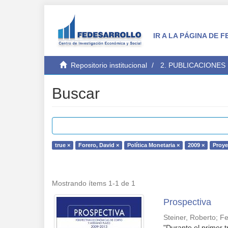
IR A LA PÁGINA DE
Repositorio institucional
2. PUBLICACIONES
Buscar
true ×
Forero, David ×
Política Monetaria ×
2009 ×
Proye
Mostrando ítems 1-1 de 1
Prospectiva
Steiner, Roberto
;
Fe
"Durante el primer 