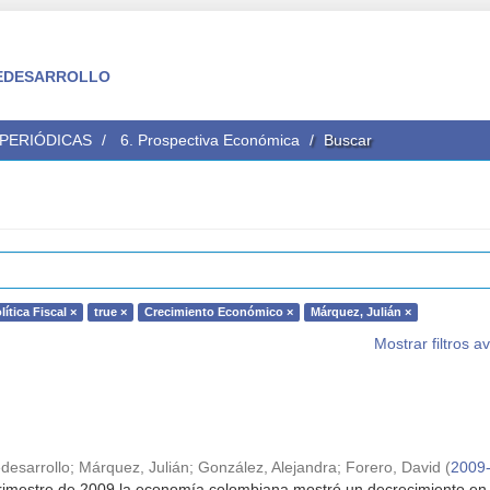
 FEDESARROLLO
 PERIÓDICAS
6. Prospectiva Económica
Buscar
lítica Fiscal ×
true ×
Crecimiento Económico ×
Márquez, Julián ×
Mostrar filtros 
desarrollo
;
Márquez, Julián
;
González, Alejandra
;
Forero, David
(
2009
trimestre de 2009 la economía colombiana mostró un decrecimiento en