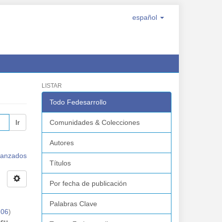
español
LISTAR
Todo Fedesarrollo
Ir
Comunidades & Colecciones
Autores
avanzados
Títulos
Por fecha de publicación
Palabras Clave
-06
)
 su