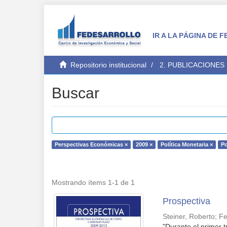
IR A LA PÁGINA DE
Repositorio institucional
2. PUBLICACIONES
Buscar
Perspectivas Económicas ×
2009 ×
Política Monetaria ×
Po
Mostrando ítems 1-1 de 1
Prospectiva
Steiner, Roberto
;
Fe
"Durante el primer 