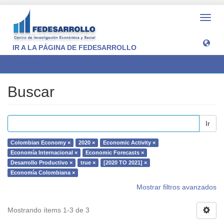
Camb
naveg
IR A LA PÁGINA DE FEDESARROLLO
Buscar
Buscar
Ir
Colombian Economy ×
2020 ×
Economic Activity ×
Economía Internacional ×
Economic Forecasts ×
Desarrollo Productivo ×
true ×
[2020 TO 2021] ×
Economía Colombiana ×
Mostrar filtros avanzados
Mostrando ítems 1-3 de 3