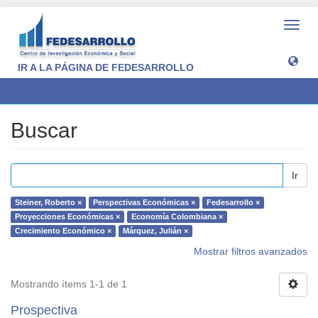
Camb
naveg
IR A LA PÁGINA DE FEDESARROLLO
Buscar
Buscar
Ir
Steiner, Roberto ×
Perspectivas Económicas ×
Fedesarrollo ×
Proyecciones Económicas ×
Economía Colombiana ×
Crecimiento Económico ×
Márquez, Julián ×
Mostrar filtros avanzados
Mostrando ítems 1-1 de 1
Prospectiva