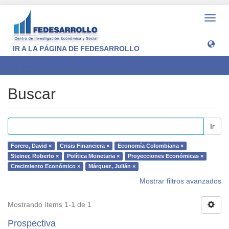
Camb
naveg
IR A LA PÁGINA DE FEDESARROLLO
Buscar
Buscar
Ir
Forero, David ×
Crisis Financiera ×
Economía Colombiana ×
Steiner, Roberto ×
Política Monetaria ×
Proyecciones Económicas ×
Crecimiento Económico ×
Márquez, Julián ×
Mostrar filtros avanzados
Mostrando ítems 1-1 de 1
Prospectiva