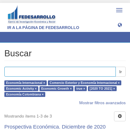
Camb
naveg
IR A LA PÁGINA DE FEDESARROLLO
Buscar
Buscar
Ir
Economía Internacional ×
Comercio Exterior y Economía Internacional ×
Economic Activity ×
Economic Growth ×
true ×
[2020 TO 2021] ×
Economía Colombiana ×
Mostrar filtros avanzados
Mostrando ítems 1-3 de 3
Prospectiva Económica. Diciembre de 2020