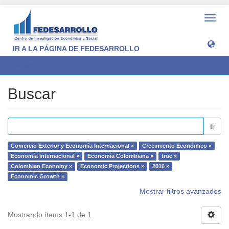
Camb
naveg
IR A LA PÁGINA DE FEDESARROLLO
Buscar
Buscar
Ir
Comercio Exterior y Economía Internacional ×
Crecimiento Económico ×
Economía Internacional ×
Economía Colombiana ×
true ×
Colombian Economy ×
Economic Projections ×
2016 ×
Economic Growth ×
Mostrar filtros avanzados
Mostrando ítems 1-1 de 1