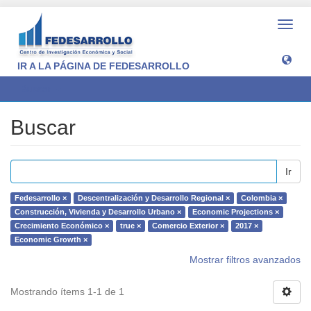
Camb
naveg
IR A LA PÁGINA DE FEDESARROLLO
Buscar
Buscar
Ir
Fedesarrollo ×
Descentralización y Desarrollo Regional ×
Colombia ×
Construcción, Vivienda y Desarrollo Urbano ×
Economic Projections ×
Crecimiento Económico ×
true ×
Comercio Exterior ×
2017 ×
Economic Growth ×
Mostrar filtros avanzados
Mostrando ítems 1-1 de 1