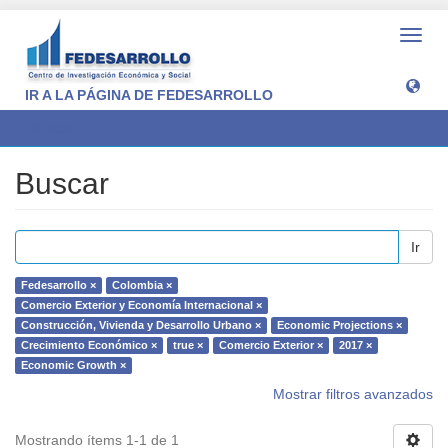
Camb
naveg
IR A LA PÁGINA DE FEDESARROLLO
Buscar
Buscar
Ir
Fedesarrollo ×
Colombia ×
Comercio Exterior y Economía Internacional ×
Construcción, Vivienda y Desarrollo Urbano ×
Economic Projections ×
Crecimiento Económico ×
true ×
Comercio Exterior ×
2017 ×
Economic Growth ×
Mostrar filtros avanzados
Mostrando ítems 1-1 de 1