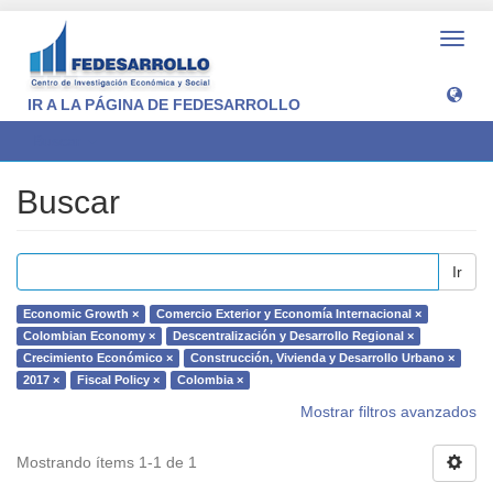
Camb
naveg
IR A LA PÁGINA DE FEDESARROLLO
Buscar
Buscar
Ir
Economic Growth ×
Comercio Exterior y Economía Internacional ×
Colombian Economy ×
Descentralización y Desarrollo Regional ×
Crecimiento Económico ×
Construcción, Vivienda y Desarrollo Urbano ×
2017 ×
Fiscal Policy ×
Colombia ×
Mostrar filtros avanzados
Mostrando ítems 1-1 de 1