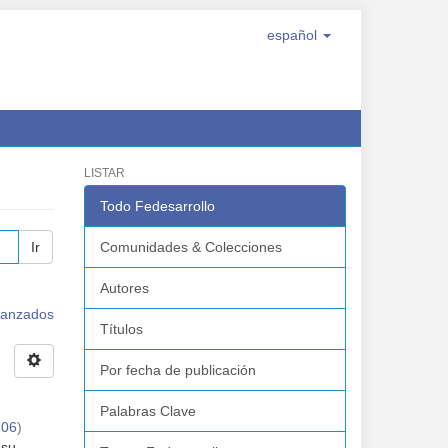
español
LISTAR
Todo Fedesarrollo
Ir
Comunidades & Colecciones
Autores
avanzados
Títulos
Por fecha de publicación
Palabras Clave
-06
)
 su