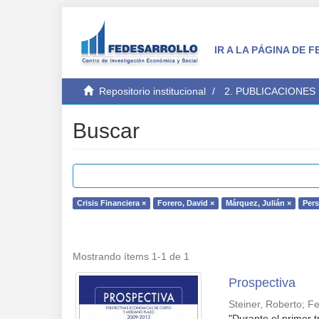
IR A LA PÁGINA DE
Repositorio institucional
2. PUBLICACIONES
Buscar
Crisis Financiera ×
Forero, David ×
Márquez, Julián ×
Per
Mostrando ítems 1-1 de 1
Prospectiva
Steiner, Roberto
;
Fe
"Durante el primer 