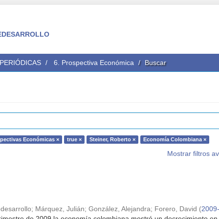
 FEDESARROLLO
 PERIÓDICAS
6. Prospectiva Económica
Buscar
spectivas Económicas ×
true ×
Steiner, Roberto ×
Economía Colombiana ×
Mostrar filtros 
desarrollo
;
Márquez, Julián
;
González, Alejandra
;
Forero, David
(
2009
trimestre de 2009 la economía colombiana mostró un decrecimiento en