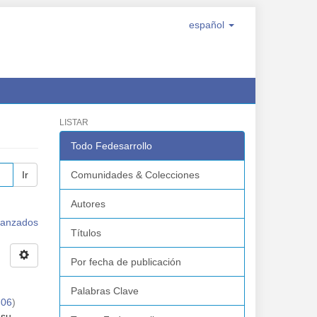
español
LISTAR
Todo Fedesarrollo
Ir
Comunidades & Colecciones
Autores
avanzados
Títulos
Por fecha de publicación
Palabras Clave
-06
)
 su