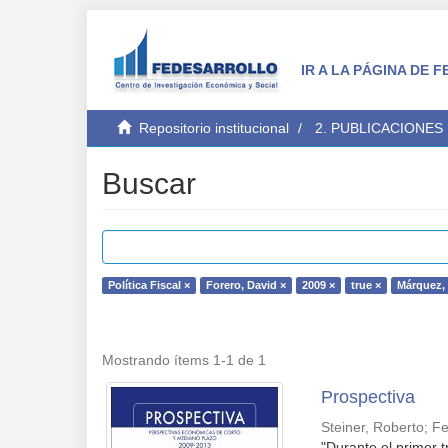
IR A LA PÁGINA DE
Repositorio institucional
2. PUBLICACIONES
Buscar
Política Fiscal ×
Forero, David ×
2009 ×
true ×
Márquez, 
Mostrando ítems 1-1 de 1
Prospectiva
Steiner, Roberto
;
Fe
"Durante el primer 