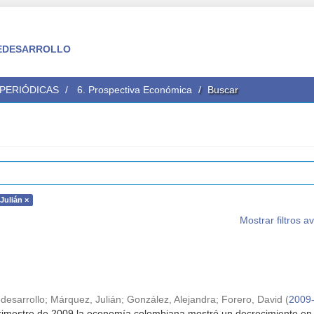
 FEDESARROLLO
 PERIÓDICAS
6. Prospectiva Económica
Buscar
Julián ×
Mostrar filtros 
desarrollo
;
Márquez, Julián
;
González, Alejandra
;
Forero, David
(
2009
trimestre de 2009 la economía colombiana mostró un decrecimiento en