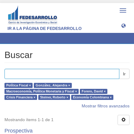
Camb
naveg
IR A LA PÁGINA DE FEDESARROLLO
Buscar
Buscar
Ir
Política Fiscal ×
González, Alejandra ×
Macroeconomía, Política Monetaria y Fiscal ×
Forero, David ×
Crisis Financiera ×
Steiner, Roberto ×
Economía Colombiana ×
Mostrar filtros avanzados
Mostrando ítems 1-1 de 1
Prospectiva