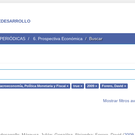
 FEDESARROLLO
 PERIÓDICAS
6. Prospectiva Económica
Buscar
acroeconomía, Política Monetaria y Fiscal ×
true ×
2009 ×
Forero, David ×
Mostrar filtros 
desarrollo
;
Márquez, Julián
;
González, Alejandra
;
Forero, David
(
2009