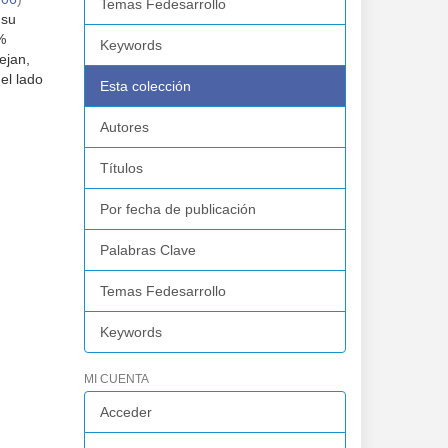
Temas Fedesarrollo
 su
%
Keywords
ejan,
el lado
Esta colección
Autores
Títulos
Por fecha de publicación
Palabras Clave
Temas Fedesarrollo
Keywords
MI CUENTA
Acceder