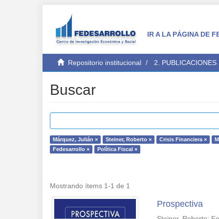
IR A LA PÁGINA DE
Repositorio institucional
2. PUBLICACIONES
Buscar
Márquez, Julián ×
Steiner, Roberto ×
Crisis Financiera ×
M
Fedesarrollo ×
Política Fiscal ×
Mostrando ítems 1-1 de 1
Prospectiva
Steiner, Roberto
;
Fe