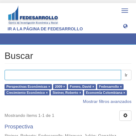
Camb
naveg
IR A LA PÁGINA DE FEDESARROLLO
Buscar
Buscar
Ir
Perspectivas Económicas ×
2009 ×
Forero, David ×
Fedesarrollo ×
Crecimiento Económico ×
Steiner, Roberto ×
Economía Colombiana ×
Mostrar filtros avanzados
Mostrando ítems 1-1 de 1
Prospectiva
Steiner, Roberto
;
Fedesarrollo
;
Márquez, Julián
;
González,