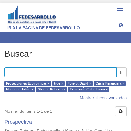
Camb
naveg
IR A LA PÁGINA DE FEDESARROLLO
Buscar
Buscar
Ir
Proyecciones Económicas ×
true ×
Forero, David ×
Crisis Financiera ×
Márquez, Julián ×
Steiner, Roberto ×
Economía Colombiana ×
Mostrar filtros avanzados
Mostrando ítems 1-1 de 1
Prospectiva
Steiner, Roberto
;
Fedesarrollo
;
Márquez, Julián
;
González,