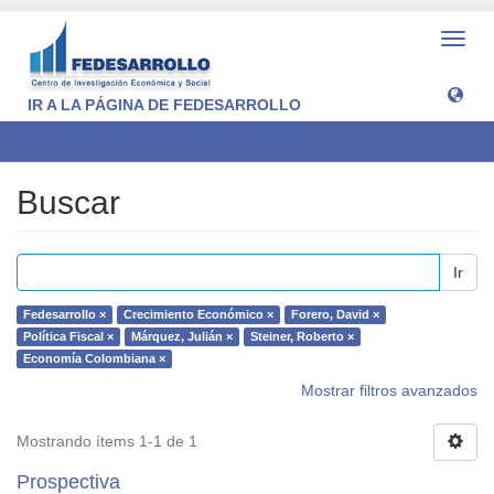
Camb
naveg
IR A LA PÁGINA DE FEDESARROLLO
Buscar
Buscar
Ir
Fedesarrollo ×
Crecimiento Económico ×
Forero, David ×
Política Fiscal ×
Márquez, Julián ×
Steiner, Roberto ×
Economía Colombiana ×
Mostrar filtros avanzados
Mostrando ítems 1-1 de 1
Prospectiva