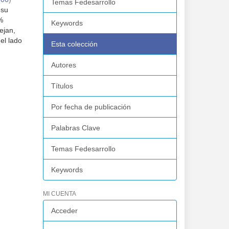
Temas Fedesarrollo
 su
%
Keywords
ejan,
el lado
Esta colección
Autores
Títulos
Por fecha de publicación
Palabras Clave
Temas Fedesarrollo
Keywords
MI CUENTA
Acceder