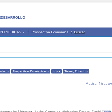
 FEDESARROLLO
 PERIÓDICAS
6. Prospectiva Económica
Buscar
ulián ×
Perspectivas Económicas ×
true ×
Steiner, Roberto ×
Mostrar filtros 
desarrollo
;
Márquez, Julián
;
González, Alejandra
;
Forero, David
(
2009