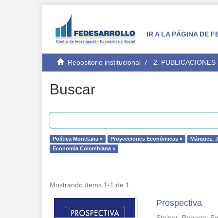
IR A LA PÁGINA DE
Repositorio institucional
2. PUBLICACIONES
Buscar
Política Monetaria ×
Proyecciones Económicas ×
Márquez, J
Economía Colombiana ×
Mostrando ítems 1-1 de 1
Prospectiva
Steiner, Roberto
;
Fe