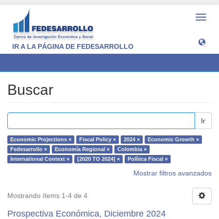
Camb
naveg
IR A LA PÁGINA DE FEDESARROLLO
Buscar
Buscar
Ir
Economic Projections ×
Fiscal Policy ×
2024 ×
Economic Growth ×
Fedesarrollo ×
Economía Regional ×
Colombia ×
International Context ×
[2020 TO 2024] ×
Política Fiscal ×
Mostrar filtros avanzados
Mostrando ítems 1-4 de 4
Prospectiva Económica, Diciembre 2024