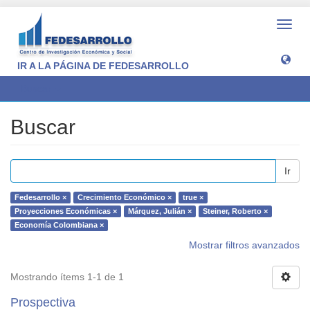
Camb
naveg
IR A LA PÁGINA DE FEDESARROLLO
Buscar
Buscar
Ir
Fedesarrollo ×
Crecimiento Económico ×
true ×
Proyecciones Económicas ×
Márquez, Julián ×
Steiner, Roberto ×
Economía Colombiana ×
Mostrar filtros avanzados
Mostrando ítems 1-1 de 1
Prospectiva