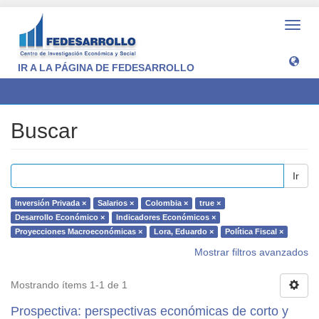
Camb
naveg
IR A LA PÁGINA DE FEDESARROLLO
Buscar
Buscar
Ir
Inversión Privada ×
Salarios ×
Colombia ×
true ×
Desarrollo Económico ×
Indicadores Económicos ×
Proyecciones Macroeconómicas ×
Lora, Eduardo ×
Política Fiscal ×
Mostrar filtros avanzados
Mostrando ítems 1-1 de 1
Prospectiva: perspectivas económicas de corto y