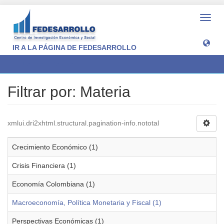
Camb
naveg
IR A LA PÁGINA DE FEDESARROLLO
Filtrar por: Materia
Filtrar por: Materia
xmlui.dri2xhtml.structural.pagination-info.nototal
Crecimiento Económico (1)
Crisis Financiera (1)
Economía Colombiana (1)
Macroeconomía, Política Monetaria y Fiscal (1)
Perspectivas Económicas (1)