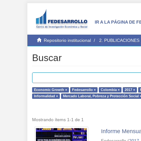
IR A LA PÁGINA DE
Repositorio institucional
2. PUBLICACIONES
Buscar
Economic Growth ×
Fedesarrollo ×
Colombia ×
2017 ×
Informalidad ×
Mercado Laboral, Pobreza y Protección Social 
Mostrando ítems 1-1 de 1
Informe Mensua
Fedesarrollo
(
2017