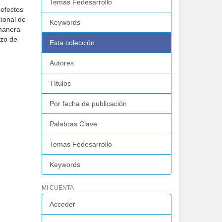
Temas Fedesarrollo
 efectos
ional de
Keywords
 manera
azo de
Esta colección
Autores
Títulos
Por fecha de publicación
Palabras Clave
Temas Fedesarrollo
Keywords
MI CUENTA
Acceder