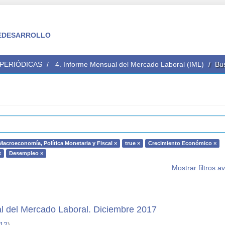
 FEDESARROLLO
 PERIÓDICAS
4. Informe Mensual del Mercado Laboral (IML)
Bu
Macroeconomía, Política Monetaria y Fiscal ×
true ×
Crecimiento Económico ×
×
Desempleo ×
Mostrar filtros 
l del Mercado Laboral. Diciembre 2017
-12
)