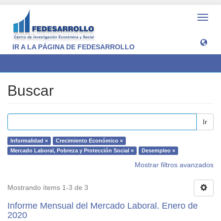
Camb
naveg
IR A LA PÁGINA DE FEDESARROLLO
Buscar
Buscar
Ir
Informalidad ×
Crecimiento Económico ×
Mercado Laboral, Pobreza y Protección Social ×
Desempleo ×
Mostrar filtros avanzados
Mostrando ítems 1-3 de 3
Informe Mensual del Mercado Laboral. Enero de
2020