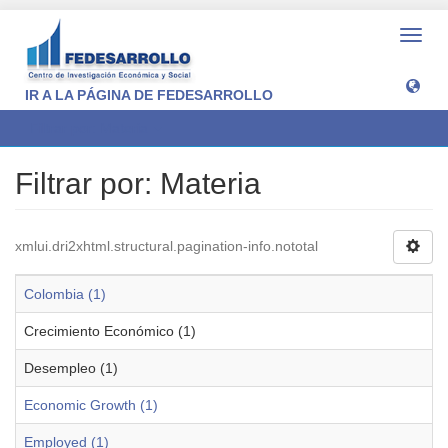
Camb
naveg
IR A LA PÁGINA DE FEDESARROLLO
Filtrar por: Materia
Filtrar por: Materia
xmlui.dri2xhtml.structural.pagination-info.nototal
Colombia (1)
Crecimiento Económico (1)
Desempleo (1)
Economic Growth (1)
Employed (1)