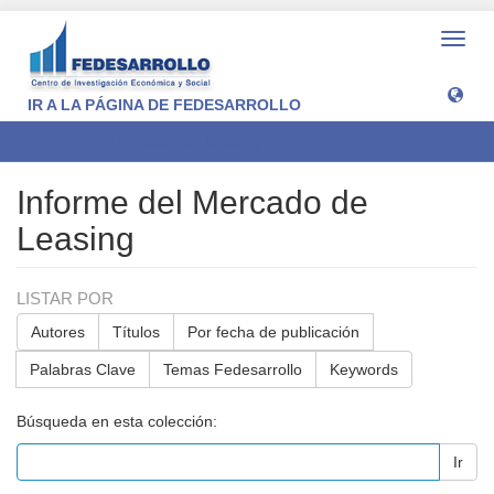
Camb
naveg
IR A LA PÁGINA DE FEDESARROLLO
Informe del Mercado de Leasing
Informe del Mercado de
Leasing
LISTAR POR
Autores
Títulos
Por fecha de publicación
Palabras Clave
Temas Fedesarrollo
Keywords
Búsqueda en esta colección:
Ir