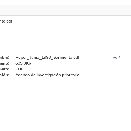
to.pdf
mbre:
Repor_Junio_1993_Sarmiento.pdf
Ver/
año:
605.9Kb
mato:
PDF
ción:
Agenda de investigación prioritaria ...