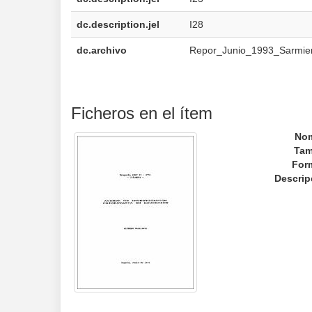
dc.description.jel
I28
dc.archivo
Repor_Junio_1993_Sarmien
Ficheros en el ítem
No
Tam
For
Descrip