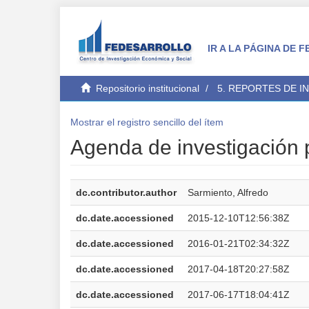
IR A LA PÁGINA DE
Repositorio institucional
5. REPORTES DE I
Mostrar el registro sencillo del ítem
Agenda de investigación p
dc.contributor.author
Sarmiento, Alfredo
dc.date.accessioned
2015-12-10T12:56:38Z
dc.date.accessioned
2016-01-21T02:34:32Z
dc.date.accessioned
2017-04-18T20:27:58Z
dc.date.accessioned
2017-06-17T18:04:41Z