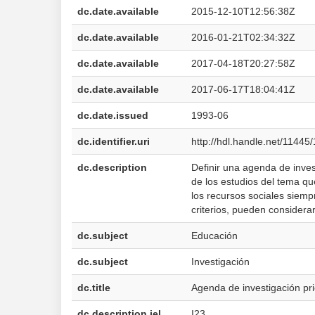
dc.date.available
2015-12-10T12:56:38Z
dc.date.available
2016-01-21T02:34:32Z
dc.date.available
2017-04-18T20:27:58Z
dc.date.available
2017-06-17T18:04:41Z
dc.date.issued
1993-06
dc.identifier.uri
http://hdl.handle.net/11445
dc.description
Definir una agenda de inves
de los estudios del tema que
los recursos sociales siem
criterios, pueden considerar
dc.subject
Educación
dc.subject
Investigación
dc.title
Agenda de investigación pri
dc.description.jel
I23