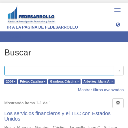
Camb
naveg
IR A LA PÁGINA DE FEDESARROLLO
Buscar
Buscar
Ir
2004 ×
Prieto, Catalina ×
Gamboa, Cristina ×
Arbeláez, María A. ×
Mostrar filtros avanzados
Mostrando ítems 1-1 de 1
Los servicios financieros y el TLC con Estados
Unidos
Reina, Mauricio
;
Gamboa, Cristina
;
Jaramillo, Juan C.
;
Salazar,