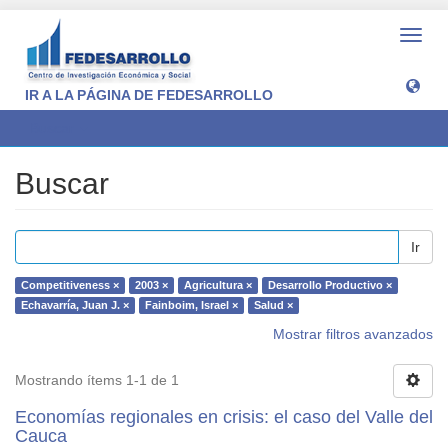
Camb
naveg
IR A LA PÁGINA DE FEDESARROLLO
Buscar
Buscar
Ir
Competitiveness ×
2003 ×
Agricultura ×
Desarrollo Productivo ×
Echavarría, Juan J. ×
Fainboim, Israel ×
Salud ×
Mostrar filtros avanzados
Mostrando ítems 1-1 de 1
Economías regionales en crisis: el caso del Valle del
Cauca