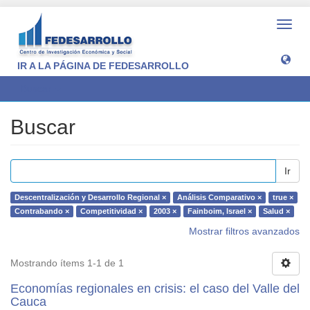
Camb
naveg
IR A LA PÁGINA DE FEDESARROLLO
Buscar
Buscar
Ir
Descentralización y Desarrollo Regional ×
Análisis Comparativo ×
true ×
Contrabando ×
Competitividad ×
2003 ×
Fainboim, Israel ×
Salud ×
Mostrar filtros avanzados
Mostrando ítems 1-1 de 1
Economías regionales en crisis: el caso del Valle del
Cauca