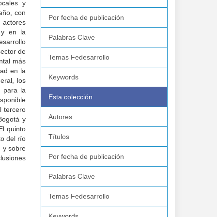
ocales y
año, con
Por fecha de publicación
 actores
 y en la
Palabras Clave
esarrollo
sector de
Temas Fedesarrollo
ental más
dad en la
Keywords
ral, los
 para la
Esta colección
isponible
l tercero
Autores
Bogotá y
l quinto
Títulos
o del río
n y sobre
Por fecha de publicación
lusiones
Palabras Clave
Temas Fedesarrollo
Keywords