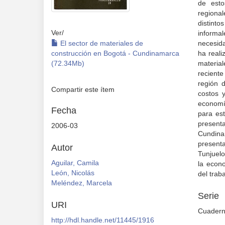
de esto
regional
distint
Ver/
informa
El sector de materiales de
necesida
construcción en Bogotá - Cundinamarca
ha reali
(72.34Mb)
material
reciente
región 
Compartir este ítem
costos y
economía
Fecha
para est
present
2006-03
Cundinam
presenta
Autor
Tunjuelo
Aguilar, Camila
la econo
León, Nicolás
del traba
Meléndez, Marcela
Serie
URI
Cuadern
http://hdl.handle.net/11445/1916