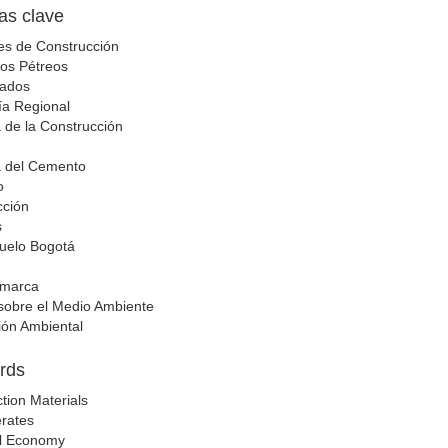
as clave
es de Construcción
os Pétreos
ados
a Regional
a de la Construcción
a del Cemento
o
cción
s
juelo Bogotá
amarca
 sobre el Medio Ambiente
ión Ambiental
rds
tion Materials
rates
l Economy