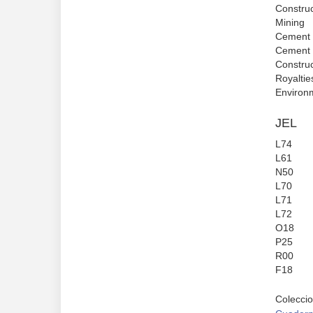
Construc
Mining
Cement
Cement 
Construc
Royaltie
Environm
JEL
L74
L61
N50
L70
L71
L72
O18
P25
R00
F18
Colecci