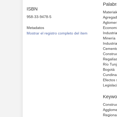
Palabr
ISBN
Material
958-33-9478-5
Agregad
Aglomer
Metadatos
Economí
Industri
Mostrar el registro completo del ítem
Minería
Industri
Cement
Constru
Regalía
Río Tun
Bogotá
Cundin
Efectos
Legislac
Keywo
Construc
Agglome
Regiona