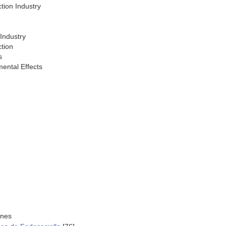
tion Industry
Industry
tion
s
ental Effects
ones