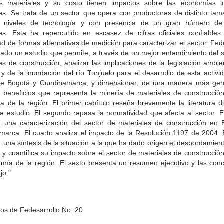
s materiales y su costo tienen impactos sobre las economías l
es. Se trata de un sector que opera con productores de distinto tam
os niveles de tecnología y con presencia de un gran número de
les. Esta ha repercutido en escasez de cifras oficiales confiables
d de formas alternativas de medición para caracterizar el sector. Fed
zado un estudio que permite, a través de un mejor entendimiento del 
es de construcción, analizar las implicaciones de la legislación ambi
 y de la inundación del río Tunjuelo para el desarrollo de esta activi
de Bogotá y Cundinamarca, y dimensionar, de una manera más gene
 beneficios que representa la minería de materiales de construcción
 de la región. El primer capítulo reseña brevemente la literatura d
e estudio. El segundo repasa la normatividad que afecta al sector. E
a una caracterización del sector de materiales de construcción en 
arca. El cuarto analiza el impacto de la Resolución 1197 de 2004. E
 una síntesis de la situación a la que ha dado origen el desbordamient
 y cuantifica su impacto sobre el sector de materiales de construcció
mía de la región. El sexto presenta un resumen ejecutivo y las conc
jo."
os de Fedesarrollo No. 20