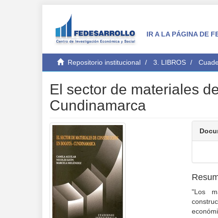
IR A LA PÁGINA DE
Repositorio institucional
3. LIBROS
Cuade
El sector de materiales d
Cundinamarca
Docu
Resu
"Los ma
constru
económic