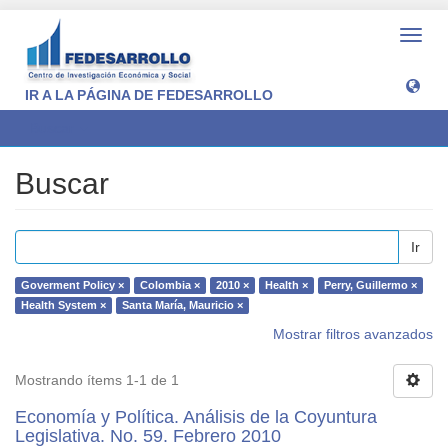
Camb
naveg
IR A LA PÁGINA DE FEDESARROLLO
Buscar
Buscar
Ir
Goverment Policy ×
Colombia ×
2010 ×
Health ×
Perry, Guillermo ×
Health System ×
Santa María, Mauricio ×
Mostrar filtros avanzados
Mostrando ítems 1-1 de 1
Economía y Política. Análisis de la Coyuntura
Legislativa. No. 59. Febrero 2010