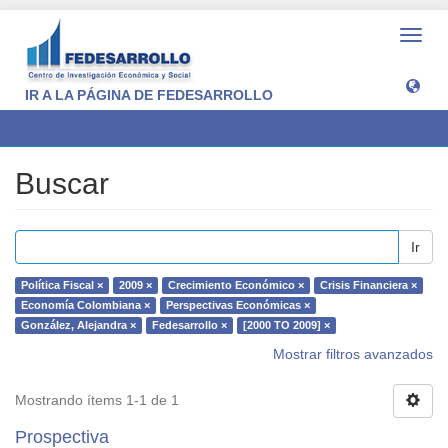
Camb
naveg
IR A LA PÁGINA DE FEDESARROLLO
Buscar
Buscar
Ir
Política Fiscal ×
2009 ×
Crecimiento Económico ×
Crisis Financiera ×
Economía Colombiana ×
Perspectivas Económicas ×
González, Alejandra ×
Fedesarrollo ×
[2000 TO 2009] ×
Mostrar filtros avanzados
Mostrando ítems 1-1 de 1
Prospectiva