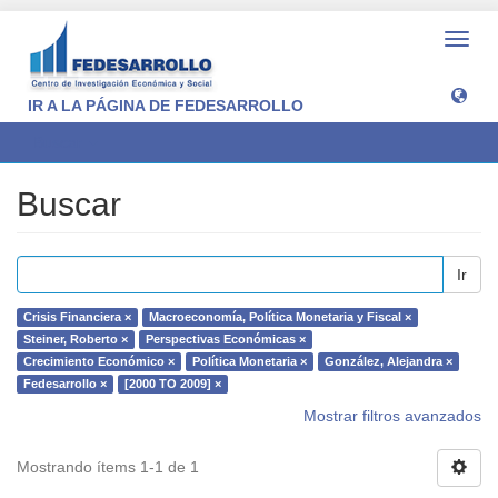
Camb
naveg
IR A LA PÁGINA DE FEDESARROLLO
Buscar
Buscar
Ir
Crisis Financiera ×
Macroeconomía, Política Monetaria y Fiscal ×
Steiner, Roberto ×
Perspectivas Económicas ×
Crecimiento Económico ×
Política Monetaria ×
González, Alejandra ×
Fedesarrollo ×
[2000 TO 2009] ×
Mostrar filtros avanzados
Mostrando ítems 1-1 de 1