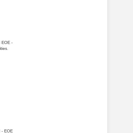
l EOE -
ties.
l - EOE