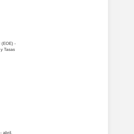
l (EOE) -
 y Tasas
 abril.