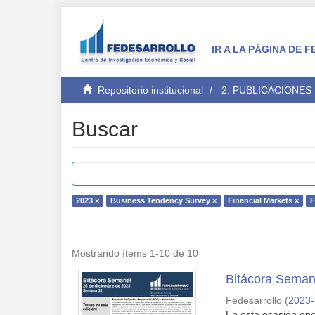
IR A LA PÁGINA DE
Repositorio institucional
2. PUBLICACIONES
Buscar
2023 ×
Business Tendency Survey ×
Financial Markets ×
F
Mostrando ítems 1-10 de 10
Bitácora Seman
Fedesarrollo
(
2023-
En esta ocasión enc