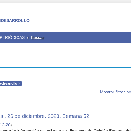
 FEDESARROLLO
 PERIÓDICAS
Buscar
edesarrollo ×
Mostrar filtros 
al. 26 de diciembre, 2023. Semana 52
12-26
)
ontrarán información actualizada de: Encuesta de Opinión Empresarial