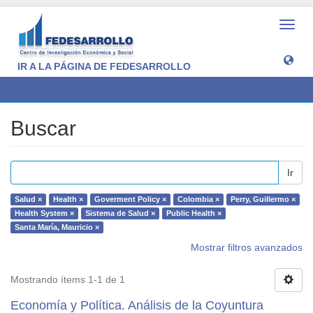
Camb
naveg
IR A LA PÁGINA DE FEDESARROLLO
Buscar
Buscar
Ir
Salud ×
Health ×
Goverment Policy ×
Colombia ×
Perry, Guillermo ×
Health System ×
Sistema de Salud ×
Public Health ×
Santa María, Mauricio ×
Mostrar filtros avanzados
Mostrando ítems 1-1 de 1
Economía y Política. Análisis de la Coyuntura