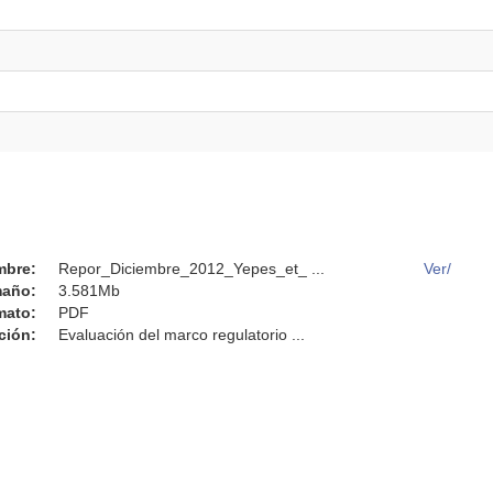
mbre:
Repor_Diciembre_2012_Yepes_et_ ...
Ver/
año:
3.581Mb
mato:
PDF
ción:
Evaluación del marco regulatorio ...