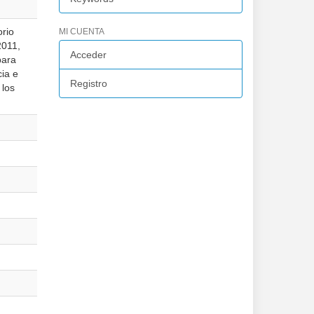
orio
MI CUENTA
2011,
Acceder
para
cia e
Registro
 los