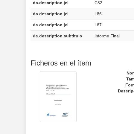
dc.description.jel
C52
dc.description.jel
L86
dc.description.jel
L87
dc.description.subtitulo
Informe Final
Ficheros en el ítem
No
Tam
For
Descrip