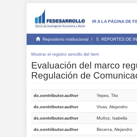
IR A LA PÁGINA DE
Repositorio institucional
5. REPORTES DE I
Mostrar el registro sencillo del ítem
Evaluación del marco reg
Regulación de Comunicac
dc.contributor.author
Yepes, Tito
dc.contributor.author
Vivas, Alejandro
dc.contributor.author
Muñoz, Isabella
dc.contributor.author
Becerra, Alejandro