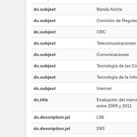
dc.subject
Banda Ancha
dc.subject
Comisión de Regula
dc.subject
CRC
dc.subject
Telecomunicaciones
dc.subject
Comunicaciones
dc.subject
Tecnología de las C
dc.subject
Tecnología de la Inf
dc.subject
Internet
dc.title
Evaluación del marc
entre 2009 y 2011
dc.description.jel
L96
dc.description.jel
D83