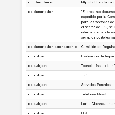
dc.identifier.uri
http://hdl.handle.ne
dc.description
"El presente documen
expedido por la Com
para los sectores de
el sector de TIC, se 
internet de banda an
servicios postales m
dc.description.sponsorship
Comisión de Regula
dc.subject
Evaluación de Impac
dc.subject
Tecnologías de la In
dc.subject
TIC
dc.subject
Servicios Postales
dc.subject
Telefonía Móvil
dc.subject
Larga Distancia Inte
dc.subject
LDI