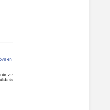
óvil en
o de voz
lisis de