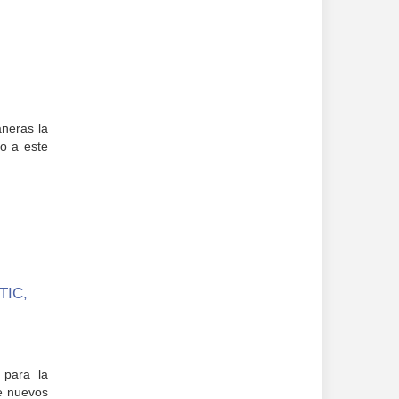
aneras la
o a este
 TIC,
 para la
de nuevos